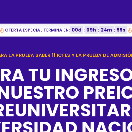
00
d
:
09
h
:
24
m
:
55
s
OFERTA ESPECIAL TERMINA EN:
RA LA PRUEBA SABER 11 ICFES Y LA PRUEBA DE ADMISI
RA TU INGRESO 
NUESTRO PREIC
REUNIVERSITAR
VERSIDAD NACI