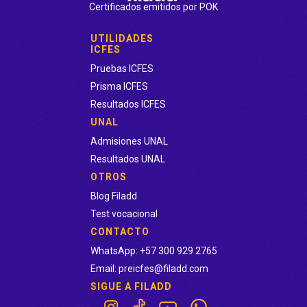
Certificados emitidos por POK
-
Pago en efectivo
: Seleccionando la opción de pago en
efectivo, podrás pagar directamente en Efecty la totalidad
UTILIDADES
del curso.
ICFES
Pruebas ICFES
Prisma ICFES
Resultados ICFES
UNAL
Admisiones UNAL
Resultados UNAL
OTROS
Blog Filadd
Test vocacional
CONTACTO
WhatsApp: +57 300 929 2765
Email: preicfes@filadd.com
SIGUE A FILADD