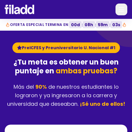
00
d
:
08
h
:
59
m
:
02
s
OFERTA ESPECIAL TERMINA EN:
PreICFES y Preuniversitario U. Nacional #1
¿Tu meta es obtener un buen
puntaje en
ambas pruebas?
Más del
90%
de nuestros estudiantes lo
lograron y ya ingresaron a la carrera y
universidad que deseaban.
¡Sé uno de ellos!