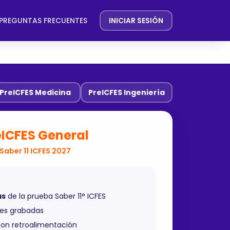
PREGUNTAS FRECUENTES
INICIAR SESIÓN
PreICFES Medicina
PreICFES Ingeniería
eICFES General
Saber 11 ICFES 2027
as
de la prueba Saber 11° ICFES
es grabadas
on retroalimentación