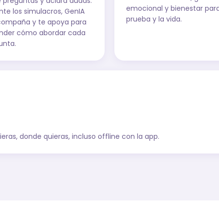
e preguntas y aclara dudas.
emocional y bienestar para
nte los simulacros, GenIA
prueba y la vida.
compaña y te apoya para
nder cómo abordar cada
unta.
ras, donde quieras, incluso offline con la app.