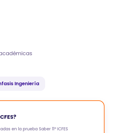
s académicas
nfasis Ingeniería
ICFES?
adas en la prueba Saber 11º ICFES