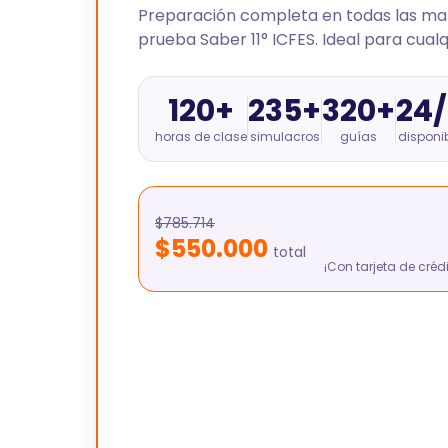
Preparación completa en todas las mat
prueba Saber 11° ICFES. Ideal para cualq
120+
235+
320+
24/
horas de clase
simulacros
guías
disponi
$785.714
$550.000
total
¡Con tarjeta de créd