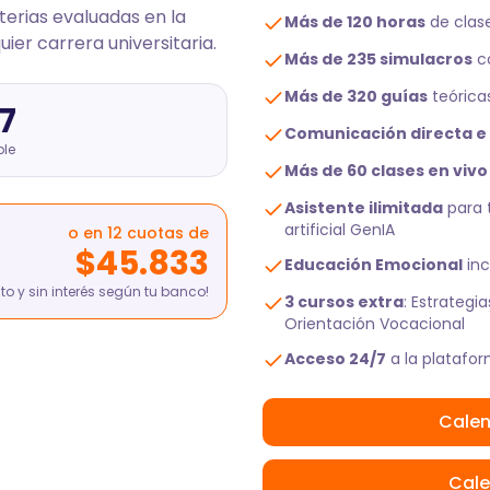
erias evaluadas en la
Más de 120 horas
de clas
uier carrera universitaria.
Más de 235 simulacros
co
Más de 320 guías
teórica
7
Comunicación directa e 
ble
Más de 60 clases en vivo
Asistente ilimitada
para t
artificial GenIA
o en 12 cuotas de
$45.833
Educación Emocional
inc
ito y sin interés según tu banco!
3 cursos extra
: Estrategi
Orientación Vocacional
Acceso 24/7
a la platafo
Calen
Cale