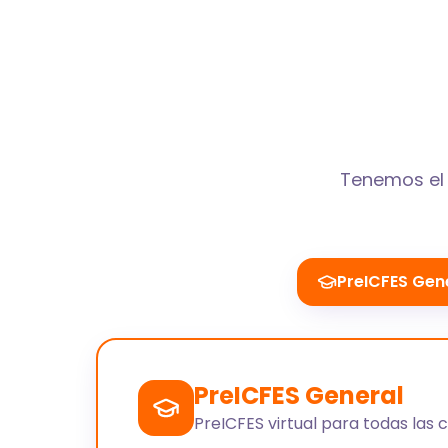
Tenemos el 
PreICFES Gen
PreICFES General
PreICFES virtual para todas las 