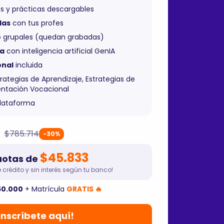
s y prácticas descargables
das
con tus profes
o
grupales (quedan grabadas)
da
con inteligencia artificial GenIA
onal
incluida
trategias de Aprendizaje, Estrategias de
entación Vocacional
plataforma
$785.714
-30%
$45.833
uotas de
 crédito y sin interés según tu banco!
50.000
+ Matrícula
GRATIS 🔥
Inscríbete aquí!