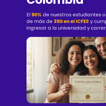
El
90%
de nuestros estudiantes o
de más de
350 en el ICFES
y cump
ingresar a la universidad y carre