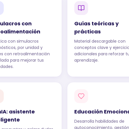
ulacros con
Guías teóricas y
roalimentación
prácticas
tica con simulacros
Material descargable con
nósticos, por unidad y
conceptos clave y ejercici
les con retroalimentación
adicionales para reforzar t
llada para mejorar tus
aprendizaje.
idades.
IA: asistente
Educación Emocion
eligente
Desarrolla habilidades de
autoconocimiento, gestió