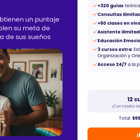
+320 guías
teórica
Consultas ilimita
btienen un puntaje
+60 clases en viv
len su meta de
Asistente ilimita
ra de sus sueños
Educación Emoci
3 cursos extra
: Es
Organización y Ori
Acceso 24/7
a la 
12 c
¡Con tarjeta de
Total:
$5
¡