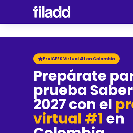
PreICFES Virtual #1 en Colombia
Prepárate par
prueba Saber 
2027 con el
pr
virtual #1
en
Colombia