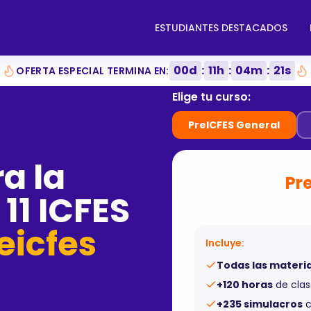
ESTUDIANTES DESTACADOS
00
d
:
11
h
:
04
m
:
20
s
OFERTA ESPECIAL TERMINA EN:
Elige tu curso:
PreICFES General
a la
Pr
11 ICFES
eicfes
Incluye:
Todas las materi
+120 horas
de clas
+235 simulacros
c