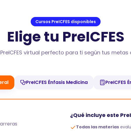
Cursos PreICFES disponibles
Elige tu PreICFES
PreICFES virtual perfecto para ti según tus meta
eral
PreICFES Énfasis Medicina
PreICFES É
¿Qué incluye este Pre
carreras
Todas las materias
evalu