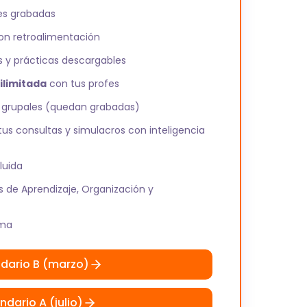
es grabadas
n retroalimentación
s y prácticas descargables
ilimitada
con tus profes
grupales (quedan grabadas)
us consultas y simulacros con inteligencia
luida
as de Aprendizaje, Organización y
rma
dario B (marzo)
ndario A (julio)