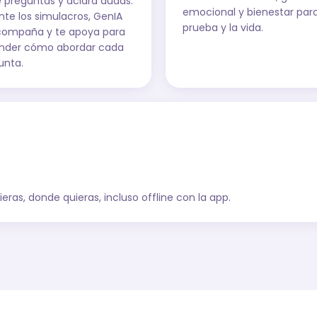
e preguntas y aclara dudas.
emocional y bienestar para
nte los simulacros, GenIA
prueba y la vida.
compaña y te apoya para
nder cómo abordar cada
unta.
ras, donde quieras, incluso offline con la app.