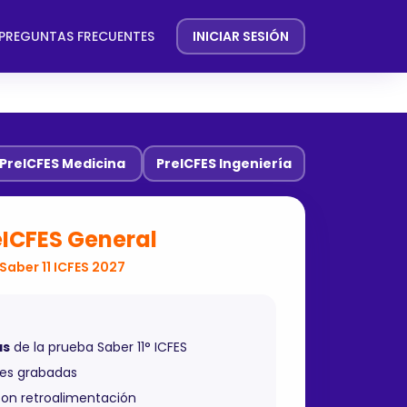
PREGUNTAS FRECUENTES
INICIAR SESIÓN
PreICFES Medicina
PreICFES Ingeniería
eICFES General
Saber 11 ICFES 2027
as
de la prueba Saber 11° ICFES
es grabadas
on retroalimentación