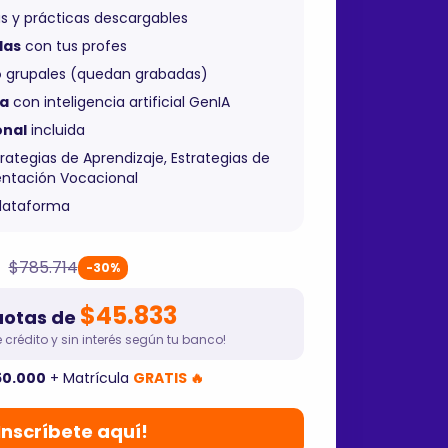
s y prácticas descargables
das
con tus profes
o
grupales (quedan grabadas)
da
con inteligencia artificial GenIA
onal
incluida
trategias de Aprendizaje, Estrategias de
entación Vocacional
plataforma
$785.714
-30%
$45.833
uotas de
 crédito y sin interés según tu banco!
50.000
+ Matrícula
GRATIS 🔥
Inscríbete aquí!