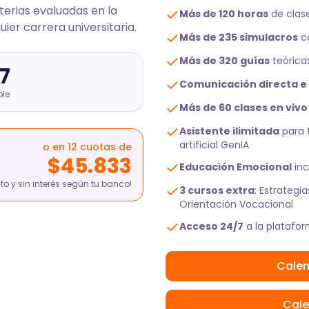
erias evaluadas en la
Más de 120 horas
de clas
uier carrera universitaria.
Más de 235 simulacros
co
Más de 320 guías
teórica
7
Comunicación directa e 
ble
Más de 60 clases en vivo
Asistente ilimitada
para t
artificial GenIA
o en 12 cuotas de
$45.833
Educación Emocional
inc
ito y sin interés según tu banco!
3 cursos extra
: Estrategi
Orientación Vocacional
Acceso 24/7
a la platafo
Calen
Cale