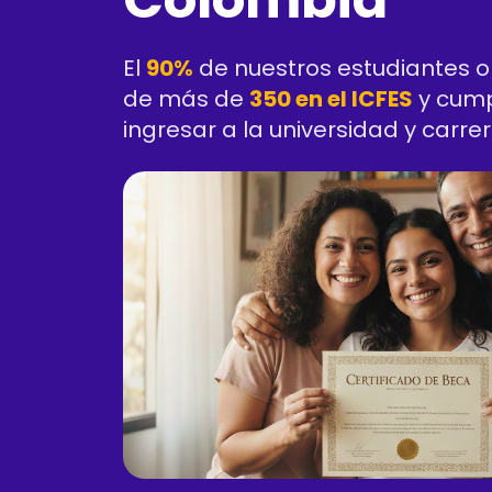
El
90%
de nuestros estudiantes o
de más de
350 en el ICFES
y cump
ingresar a la universidad y carre