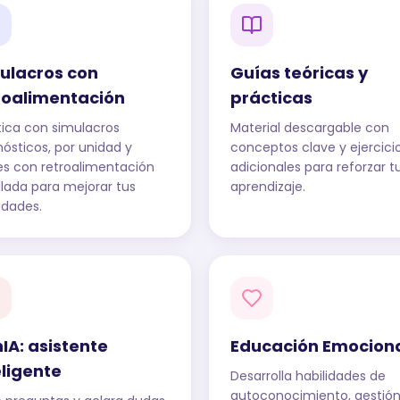
ulacros con
Guías teóricas y
roalimentación
prácticas
tica con simulacros
Material descargable con
nósticos, por unidad y
conceptos clave y ejercici
les con retroalimentación
adicionales para reforzar t
llada para mejorar tus
aprendizaje.
idades.
IA: asistente
Educación Emocion
eligente
Desarrolla habilidades de
autoconocimiento, gestió