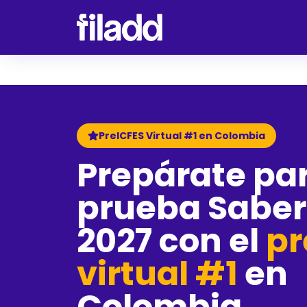
PreICFES Virtual #1 en Colombia
Prepárate par
prueba Saber 
2027 con el
pr
virtual #1
en
Colombia