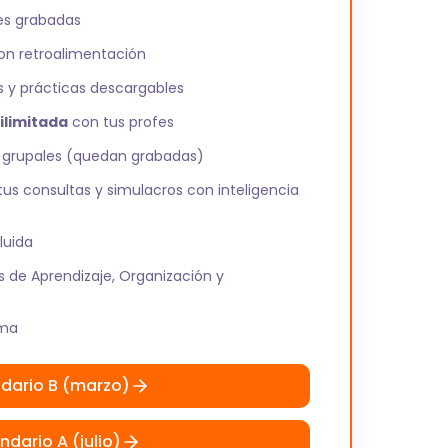
es grabadas
n retroalimentación
s y prácticas descargables
ilimitada
con tus profes
grupales (quedan grabadas)
us consultas y simulacros con inteligencia
luida
as de Aprendizaje, Organización y
rma
dario B (marzo)
ndario A (julio)