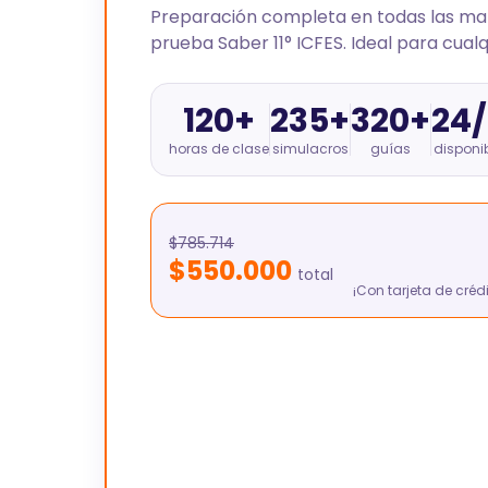
Preparación completa en todas las mat
prueba Saber 11° ICFES. Ideal para cualq
120+
235+
320+
24/
horas de clase
simulacros
guías
disponi
$785.714
$550.000
total
¡Con tarjeta de créd