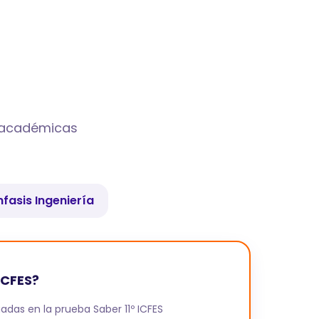
s académicas
nfasis Ingeniería
ICFES?
adas en la prueba Saber 11º ICFES