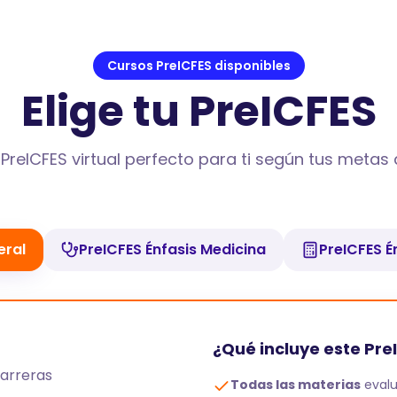
Cursos PreICFES disponibles
Elige tu PreICFES
PreICFES virtual perfecto para ti según tus meta
eral
PreICFES Énfasis Medicina
PreICFES É
¿Qué incluye este Pre
carreras
Todas las materias
evalu