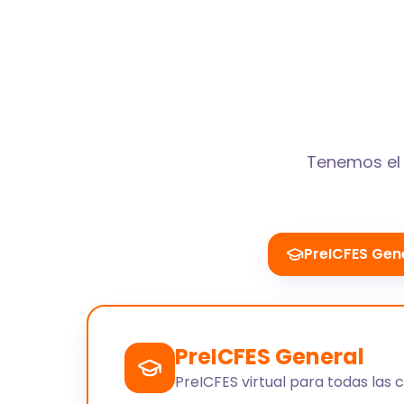
Tenemos el 
PreICFES Gen
PreICFES General
PreICFES virtual para todas las 