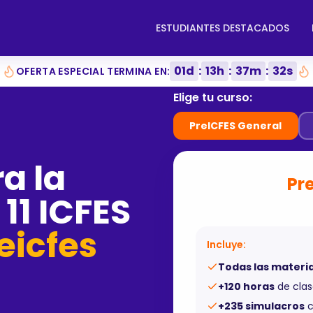
ESTUDIANTES DESTACADOS
01
d
:
13
h
:
37
m
:
31
s
OFERTA ESPECIAL TERMINA EN:
Elige tu curso:
PreICFES General
a la
Pr
11 ICFES
eicfes
Incluye:
Todas las materi
+120 horas
de clas
+235 simulacros
c