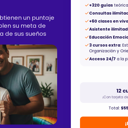
+320 guías
teórica
Consultas ilimita
btienen un puntaje
+60 clases en viv
len su meta de
Asistente ilimita
ra de sus sueños
Educación Emoci
3 cursos extra
: Es
Organización y Ori
Acceso 24/7
a la 
12 c
¡Con tarjeta de
Total:
$5
¡