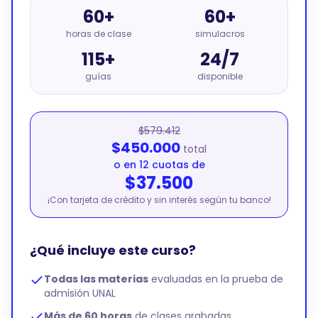
60+
60+
horas de clase
simulacros
115+
24/7
guías
disponible
$579.412
$450.000
total
o en 12 cuotas de
$37.500
¡Con tarjeta de crédito y sin interés según tu banco!
¿Qué incluye este curso?
Todas las materias
evaluadas en la prueba de
admisión UNAL
Más de 60 horas
de clases grabadas