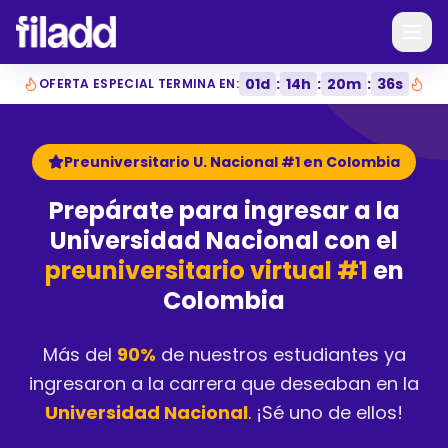
01
d
:
14
h
:
20
m
:
35
s
OFERTA ESPECIAL TERMINA EN:
Preuniversitario U. Nacional #1 en Colombia
Prepárate para ingresar a la
Universidad Nacional con el
preuniversitario virtual #1
en
Colombia
Más del
90%
de nuestros estudiantes ya
ingresaron a la carrera que deseaban en la
Universidad Nacional
. ¡Sé uno de ellos!