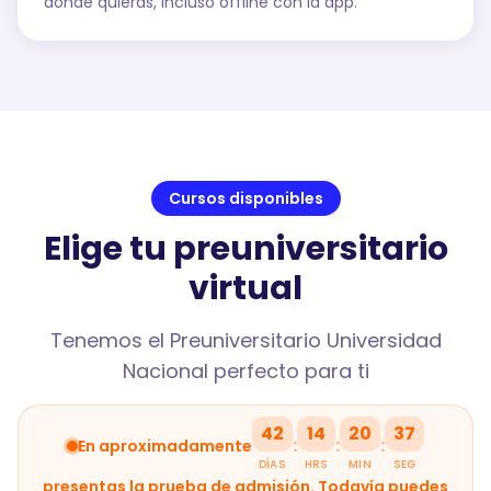
donde quieras, incluso offline con la app.
Cursos disponibles
Elige tu preuniversitario
virtual
Tenemos el Preuniversitario Universidad
Nacional perfecto para ti
42
14
20
36
:
:
:
En aproximadamente
DÍAS
HRS
MIN
SEG
presentas la prueba de admisión. Todavía puedes