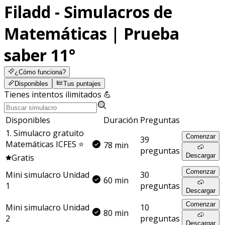
Filadd - Simulacros de
Matemáticas | Prueba
saber 11°
¿Cómo funciona?
Disponibles
Tus puntajes
Tienes intentos ilimitados 💪
Disponibles
Duración
Preguntas
1. Simulacro gratuito
Comenzar
39
Matemáticas ICFES ⭐
78 min
preguntas
Descargar
Gratis
Comenzar
Mini simulacro Unidad
30
60 min
1
preguntas
Descargar
Comenzar
Mini simulacro Unidad
10
80 min
2
preguntas
Descargar