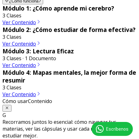
¿Cómo funciona?
Módulo 1: ¿Cómo aprende mi cerebro?
3 Clases
Ver Contenido
Módulo 2: ¿Cómo estudiar de forma efectiva?
3 Clases
Ver Contenido
Módulo 3: Lectura Eficaz
3 Clases · 1 Documento
Ver Contenido
Módulo 4: Mapas mentales, la mejor forma de
resumir
3 Clases
Ver Contenido
Cómo usar
Contenido
G
Recorramos juntos lo esencial: cómo navegar tus
materias, ver las cápsulas y usar cada recurso para
Escríbenos
estudiar mejor.