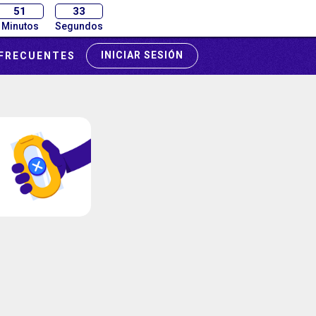
51
32
Minutos
Segundos
INICIAR SESIÓN
FRECUENTES
tensivo
misión UNAL.