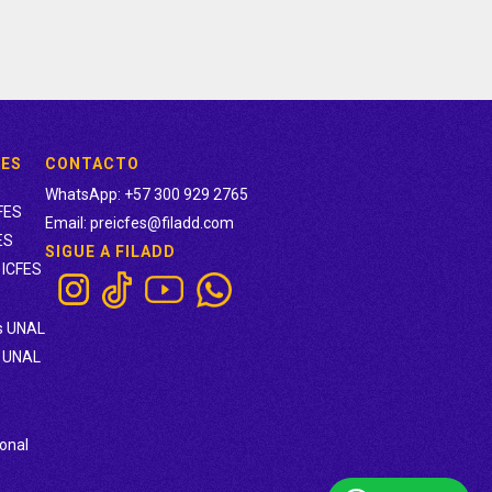
cesidades o simplemente ya no te interesa,
idad del curso.
DES
CONTACTO
WhatsApp: +57 300 929 2765
FES
Email: preicfes@filadd.com
ES
SIGUE A FILADD
 ICFES
s UNAL
s UNAL
onal