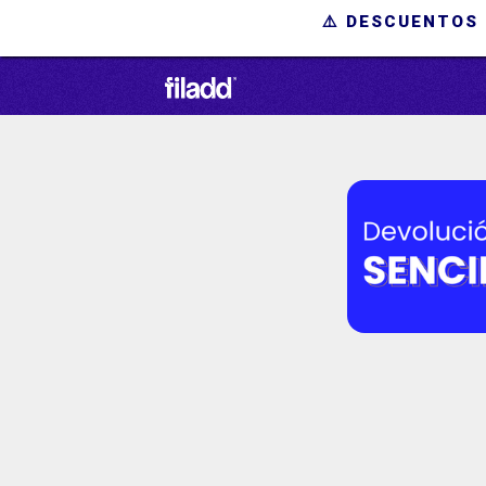
⚠️ DESCUENTOS 
Pack I
Incluye tod