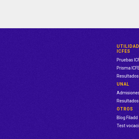
ión y detalles sobre tus primeros pasos en Filadd.
que el PreICFES o Preunal Filadd que adquiriste no se ajusta a tus ne
a semana desde el momento de la compra para pedir la devolución.
ón de pago en efectivo, podrás pagar directamente en Efecty la total
UTILIDA
ICFES
Pruebas IC
Prisma ICF
Resultados
UNAL
Admisione
Resultado
OTROS
Blog Filadd
Test vocaci