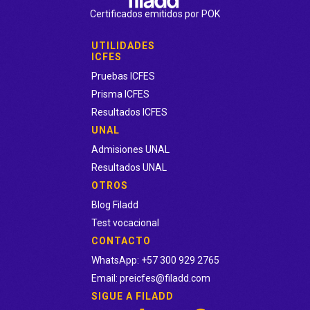
Certificados emitidos por POK
-
Pago en efectivo
: Seleccionando la opción de pago en
efectivo, podrás pagar directamente en Efecty la totalidad
UTILIDADES
del curso.
ICFES
Pruebas ICFES
Prisma ICFES
Resultados ICFES
UNAL
Admisiones UNAL
Resultados UNAL
OTROS
Blog Filadd
Test vocacional
CONTACTO
WhatsApp: +57 300 929 2765
Email: preicfes@filadd.com
SIGUE A FILADD