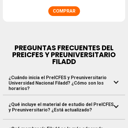
COMPRAR
PREGUNTAS FRECUENTES DEL
PREICFES Y PREUNIVERSITARIO
FILADD
¿Cuándo inicia el PreICFES y Preuniversitario
Universidad Nacional Filadd? ¿Cómo son los
horarios?
Puedes iniciar el PreICFES o el PreUNAL cuando lo desees,
¿Qué incluye el material de estudio del PreICFES
y Preuniversitario? ¿Está actualizado?
tu acceso se activa una vez realizas la compra (te
enviaremos un mail con toda la información) y va hasta la
fecha de presentación de la prueba (según el curso
En el PreICFES y Preuniversitario Universidad Nacional